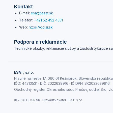
Kontakt
E-mail:
esat@esat.sk
Telefón:
+421 52 452 4331
Web:
https://
od.sr.sk
Podpora a reklamácie
Technické otázky, reklamácie služby a žiadosti týkajúce sa 
ESAT, s.r.o.
Hlavné námestie 17, 060 01 Kežmarok, Slovenská republika
IČO:
44210531
· DIČ:
2022639916
· IČ DPH:
SK2022639916
Obchodný register Okresného súdu Prešov, oddiel Sro, vl
© 2026
OD.SR.SK
· Prevádzkovateľ
ESAT, s.r.o.