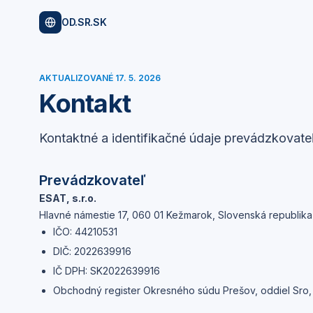
OD.SR.SK
AKTUALIZOVANÉ
17. 5. 2026
Kontakt
Kontaktné a identifikačné údaje prevádzkovate
Prevádzkovateľ
ESAT, s.r.o.
Hlavné námestie 17, 060 01 Kežmarok, Slovenská republika
IČO:
44210531
DIČ:
2022639916
IČ DPH:
SK2022639916
Obchodný register Okresného súdu Prešov, oddiel Sro,