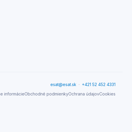
esat@esat.sk
·
+421 52 452 4331
e informácie
Obchodné podmienky
Ochrana údajov
Cookies