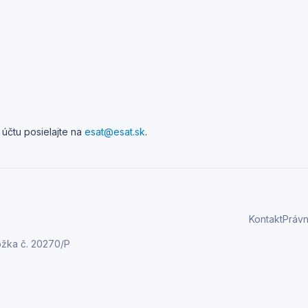
účtu posielajte na
esat@esat.sk
.
Kontakt
Právn
ožka č. 20270/P