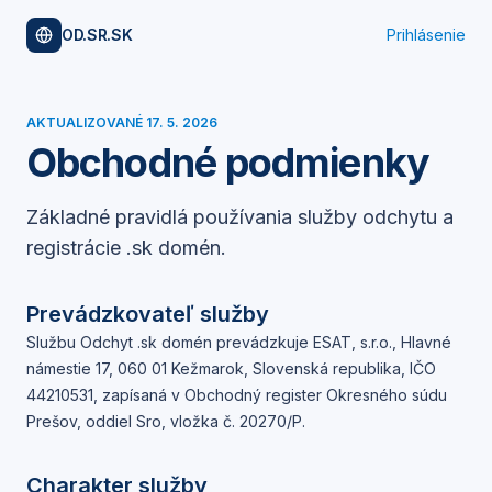
OD.SR.SK
Prihlásenie
AKTUALIZOVANÉ
17. 5. 2026
Obchodné podmienky
Základné pravidlá používania služby odchytu a
registrácie .sk domén.
Prevádzkovateľ služby
Službu
Odchyt .sk domén
prevádzkuje
ESAT, s.r.o.
,
Hlavné
námestie 17, 060 01 Kežmarok, Slovenská republika
, IČO
44210531
, zapísaná v
Obchodný register Okresného súdu
Prešov, oddiel Sro, vložka č. 20270/P
.
Charakter služby