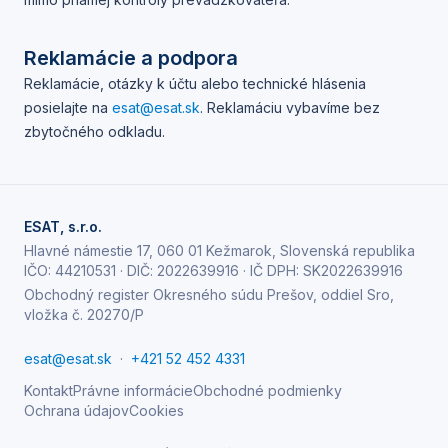
Reklamácie a podpora
Reklamácie, otázky k účtu alebo technické hlásenia
posielajte na
esat@esat.sk
. Reklamáciu vybavíme bez
zbytočného odkladu.
ESAT, s.r.o.
Hlavné námestie 17, 060 01 Kežmarok, Slovenská republika
IČO:
44210531
· DIČ:
2022639916
· IČ DPH:
SK2022639916
Obchodný register Okresného súdu Prešov, oddiel Sro,
vložka č. 20270/P
esat@esat.sk
·
+421 52 452 4331
Kontakt
Právne informácie
Obchodné podmienky
Ochrana údajov
Cookies